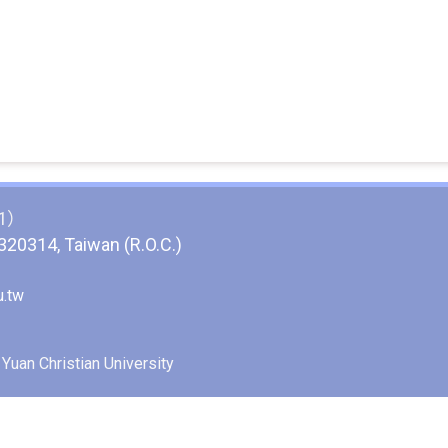
1）
 320314, Taiwan (R.O.C.)
.tw
n Christian University