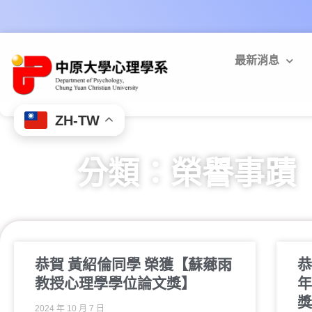
最新消息
ZH-TW
分類：榮譽事蹟
恭賀 黃紹倫同學 榮獲【蘇薌雨
恭
教授心理學學位論文獎】
年
獎
2024 年 10 月 7 日