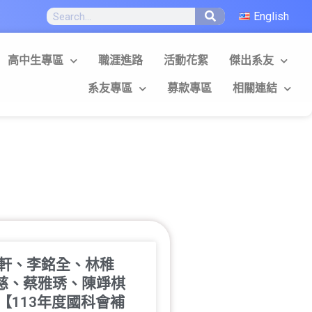
English
高中生專區
職涯進路
活動花絮
傑出系友
系友專區
募款專區
相關連結
愉軒、李銘全、林稚
慈、蔡雅琇、陳竫棋
【113年度國科會補