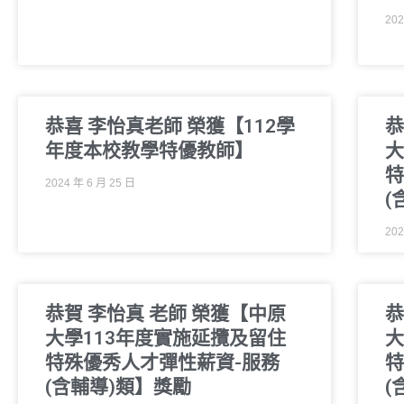
202
恭喜 李怡真老師 榮獲【112學
恭
年度本校教學特優教師】
大
特
2024 年 6 月 25 日
(
202
恭賀 李怡真 老師 榮獲【中原
恭
大學113年度實施延攬及留住
大
特殊優秀人才彈性薪資-服務
特
(含輔導)類】獎勵
(