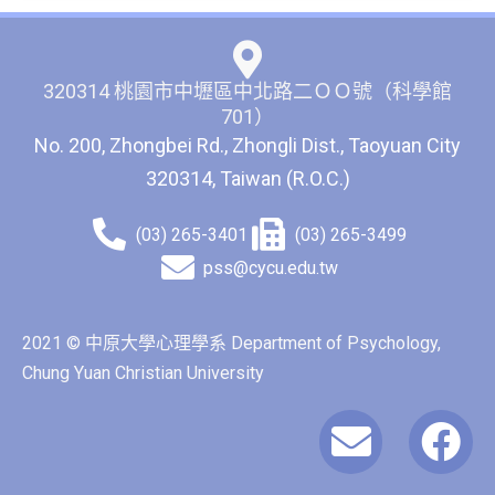
320314 桃園市中壢區中北路二ＯＯ號（科學館
701）
No. 200, Zhongbei Rd., Zhongli Dist., Taoyuan City
320314, Taiwan (R.O.C.)
(03) 265-3401
(03) 265-3499
pss@cycu.edu.tw
2021 © 中原大學心理學系 Department of Psychology,
Chung Yuan Christian University