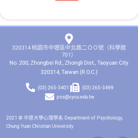
320314 桃園市中壢區中北路二ＯＯ號（科學館
701）
No. 200, Zhongbei Rd., Zhongli Dist., Taoyuan City
320314, Taiwan (R.O.C.)
(03) 265-3401
(03) 265-3499
pss@cycu.edu.tw
2021 © 中原大學心理學系 Department of Psychology,
Chung Yuan Christian University