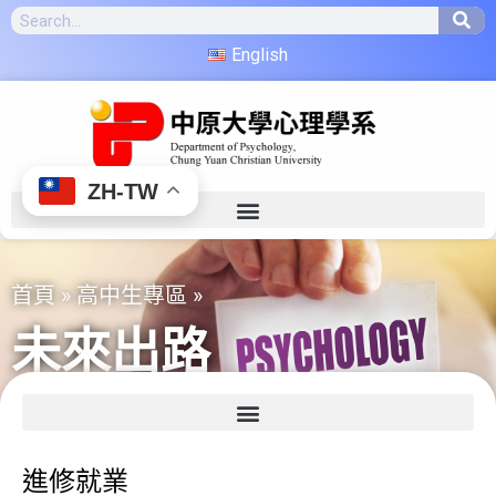
English
ZH-TW
首頁
»
高中生專區
»
未來出路
進修就業