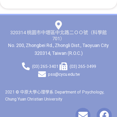
320314 桃園市中壢區中北路二ＯＯ號（科學館
701）
No. 200, Zhongbei Rd., Zhongli Dist., Taoyuan City
320314, Taiwan (R.O.C.)
(03) 265-3401
(03) 265-3499
pss@cycu.edu.tw
2021 © 中原大學心理學系 Department of Psychology,
Chung Yuan Christian University