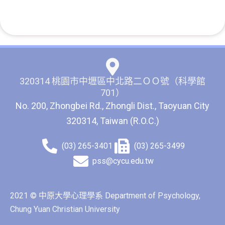
320314 桃園市中壢區中北路二ＯＯ號（科學館
701）
No. 200, Zhongbei Rd., Zhongli Dist., Taoyuan City
320314, Taiwan (R.O.C.)
(03) 265-3401
(03) 265-3499
pss@cycu.edu.tw
2021 © 中原大學心理學系 Department of Psychology,
Chung Yuan Christian University