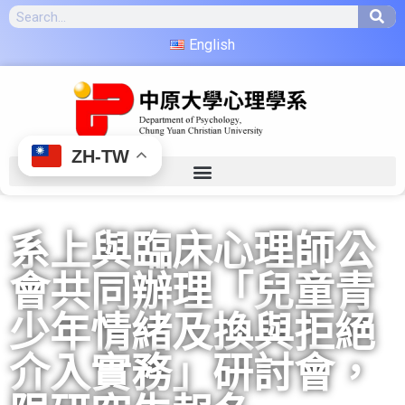
English
ZH-TW
系上與臨床心理師公
會共同辦理「兒童青
少年情緒及換與拒絕
介入實務」研討會，