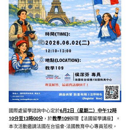
國際處留學諮詢中心定於
6
月2
日（星期二）中午12
時
10
分至13
時00分
，於
教學109
辦理【法國留學講座】。
本次活動邀請法國在台協會-法國教育中心專員蒞校，