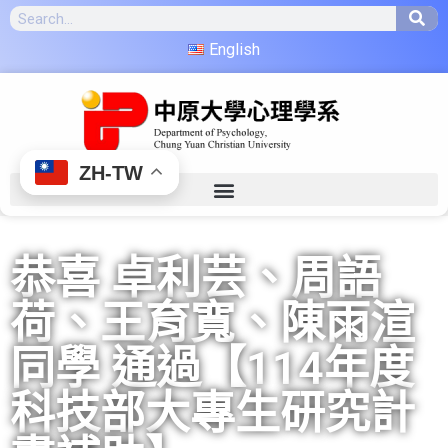
English
ZH-TW
恭喜 卓利芸、周語
荷、王育寬、陳雨渲
同學 通過【114年度
科技部大專生研究計