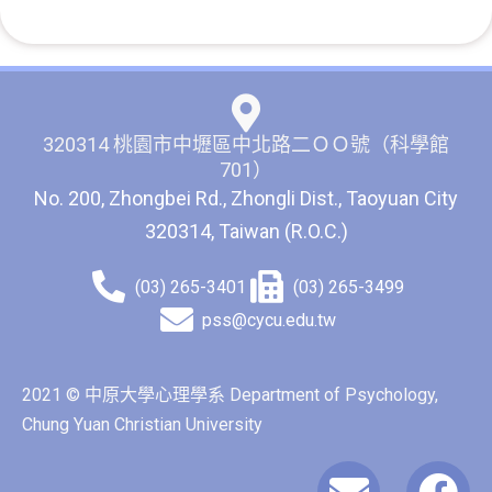
320314 桃園市中壢區中北路二ＯＯ號（科學館
701）
No. 200, Zhongbei Rd., Zhongli Dist., Taoyuan City
320314, Taiwan (R.O.C.)
(03) 265-3401
(03) 265-3499
pss@cycu.edu.tw
2021 © 中原大學心理學系 Department of Psychology,
Chung Yuan Christian University